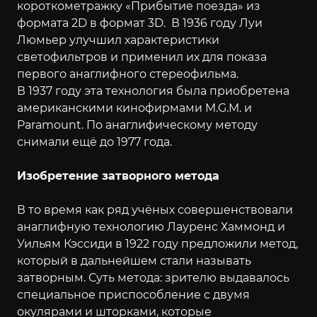
короткометражку «Прибытие поезда» из
формата 2D в формат 3D. В 1936 году Луи
Люмьер улучшил характеристики
светофильтров и применил их для показа
первого анаглифного стереофильма.
В 1937 году эта технология была приобретена
американскими кинофирмами M.G.M. и
Paramount. По анаглифическому методу
снимали ещё до 1977 года.
Изобретение затворного метода
В то время как ряд учёных совершенствовали
анаглифную технологию Лауренс Хаммонд и
Уильям Кэссиди в 1922 году предложили метод,
который в дальнейшем стали называть
затворным. Суть метода: зрителю выдавалось
специальное приспособление с двумя
окулярами и шторками, которые