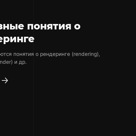
зные понятия о
еринге
ются понятия о рендеринге (rendering),
nder) и др.