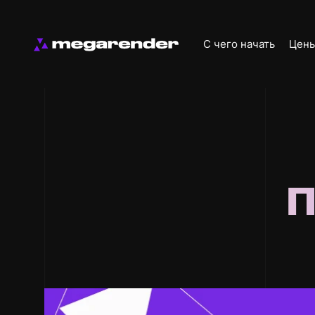
С чего начать
Цен
П