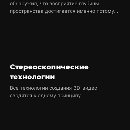
обнаружил, что восприятие глубины
пространства достигается именно потому,
что каждый глаз видит немного
отличающиеся картинки одного и того же
объекта...
Стереоскопические
технологии
Все технологии создания 3D-видео
сводятся к одному принципу...