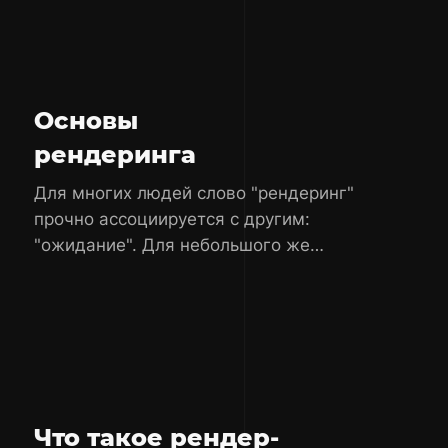
Основы
рендеринга
Для многих людей слово "рендеринг"
прочно ассоциируется с другим:
"ожидание". Для небольшого же
количества людей слово "рендеринг"
означает комплекс математических
операций с широким диапазоном
возможных результатов.
Что такое рендер-