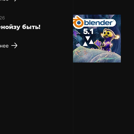
26
нойзу быть!
нее