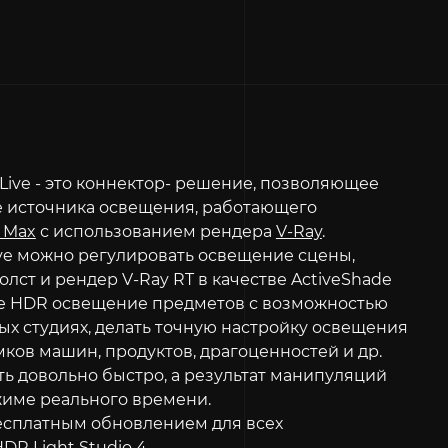
Live - это коннектор- решение, позволяющее
е источника освещения, работающего
 Max
с использованием рендера
V-Ray
.
ive можно регулировать освещение сцены,
лст и рендер V-Ray RT в качестве ActiveShade
ое HDR освещение предметов с возможностью
х студиях, делать точную настройку освещения
ков машин, продуктов, драгоценностей и др.
ть довольно быстро, а результат манипуляций
жиме реального времени.
 бесплатным обновлением для всех
R Light Studio 4.