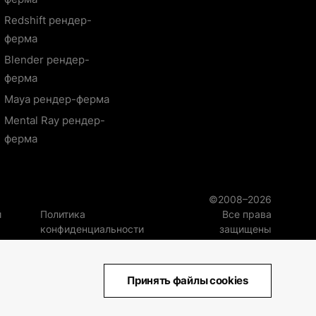
Redshift рендер-
ферма
Blender рендер-
ферма
Maya рендер-ферма
Mental Ray рендер-
ферма
©2008–2026
й
Политика
Все права
конфиденциальности
защищены
Принять файлы cookies