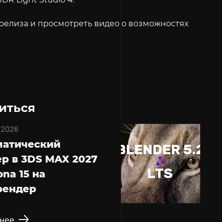
релиза и просмотреть видео о возможностях
иться
 2026
матический
р в 3DS MAX 2027
ona 15 на
рендер
нее