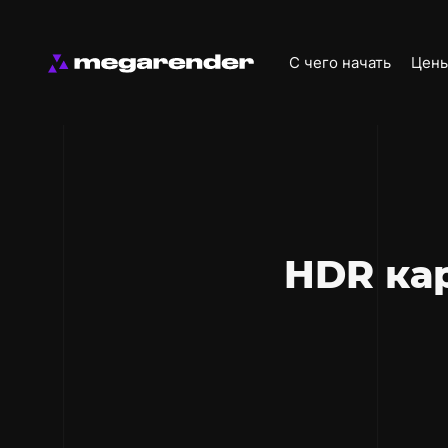
С чего начать
Цен
HDR кар