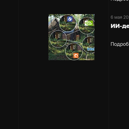
6 мая 20
ИИ-де
Подроб