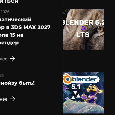
иться
 2026
матический
р в 3DS MAX 2027
ona 15 на
рендер
нее
26
нойзу быть!
нее