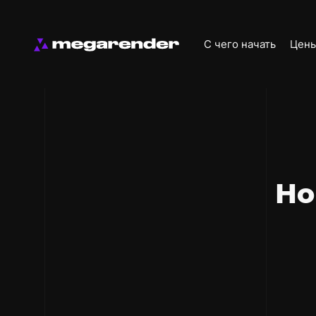
С чего начать
Цен
Но