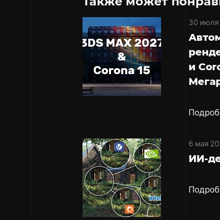
Также может понрав
30 июля
Авто
ренде
и Cor
Мега
Подроб
6 мая 20
ИИ-де
Подроб