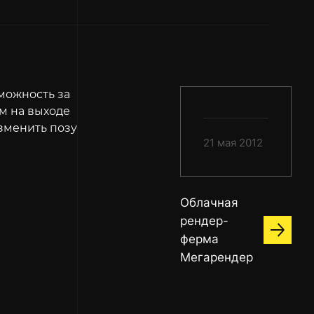
можность за
м на выходе
зменить позу
21 мая 2012
Облачная
рендер-
ферма
Мегарендер