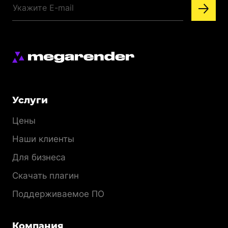
Меню
Услуги
раздела
Цены
Наши клиенты
Для бизнеса
Скачать плагин
Поддерживаемое ПО
Компания