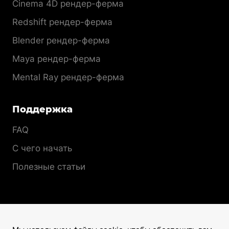
Cinema 4D рендер-ферма
Redshift рендер-ферма
Blender рендер-ферма
Maya рендер-ферма
Mental Ray рендер-ферма
Поддержка
FAQ
С чего начать
Полезные статьи