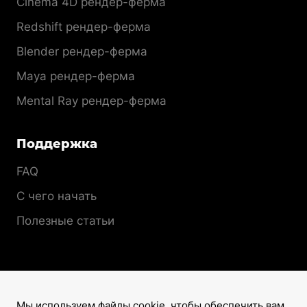
Cinema 4D рендер-ферма
Redshift рендер-ферма
Blender рендер-ферма
Maya рендер-ферма
Mental Ray рендер-ферма
Поддержка
FAQ
С чего начать
Полезные статьи
Мы используем файлы cookie, чтобы обеспечить вам