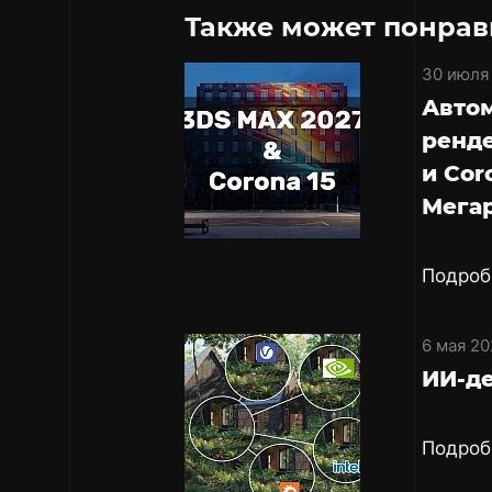
Также может понрав
30 июля
Авто
ренде
и Cor
Мега
Подроб
6 мая 20
ИИ-де
Подроб