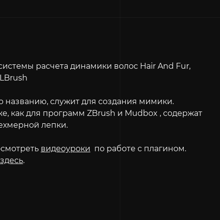
 системы расчета динамики волос Hair And Fur,
/LBrush
о названию, служит для создания мимики.
кже, как для программ ZBrush и Mudbox , содержат
ехмерной лепки.
осмотреть
видеоуроки
по работе с плагином.
здесь
.