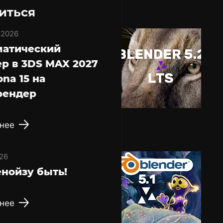
иться
 2026
матический
р в 3DS MAX 2027
ona 15 на
рендер
нее
26
нойзу быть!
нее