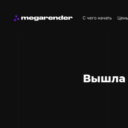
С чего начать
Цен
Вышла 