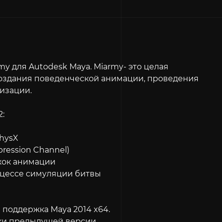
y для Autodesk Maya. Miarmy- это целая
создания поведенческой анимации, проведения
изации.
:
hysX
ression Channel)
жок анимации
оцессе симуляции битвы
поддержка Maya 2014 x64.
и предыдущей версии.