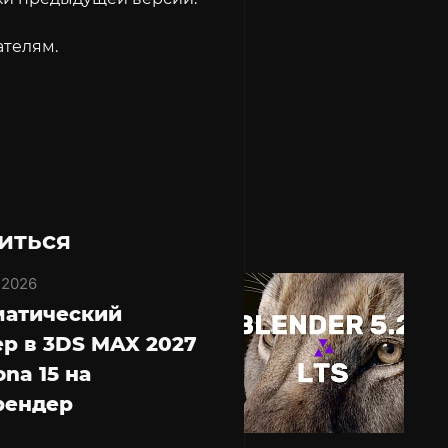
ателям.
иться
 2026
матический
р в 3DS MAX 2027
ona 15 на
рендер