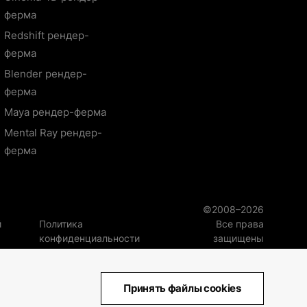
ферма
Redshift рендер-
ферма
Blender рендер-
ферма
Maya рендер-ферма
Mental Ray рендер-
ферма
©2008–2026
й
Политика
Все права
конфиденциальности
защищены
Принять файлы cookies