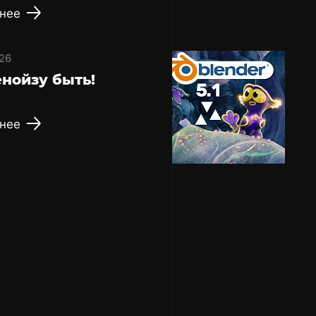
нее
26
нойзу быть!
нее