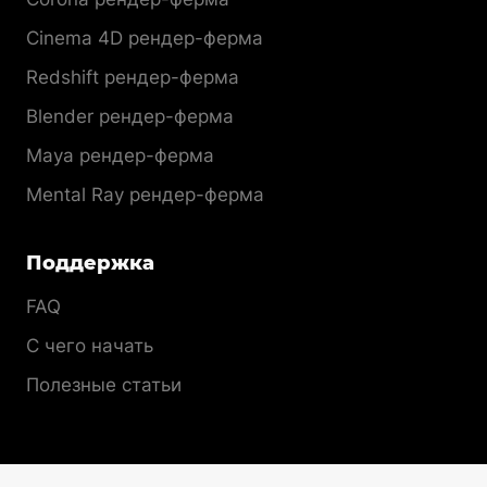
Cinema 4D рендер-ферма
Redshift рендер-ферма
Blender рендер-ферма
Maya рендер-ферма
Mental Ray рендер-ферма
Поддержка
FAQ
С чего начать
Полезные статьи