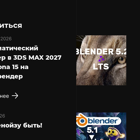
иться
 2026
матический
р в 3DS MAX 2027
ona 15 на
рендер
нее
26
нойзу быть!