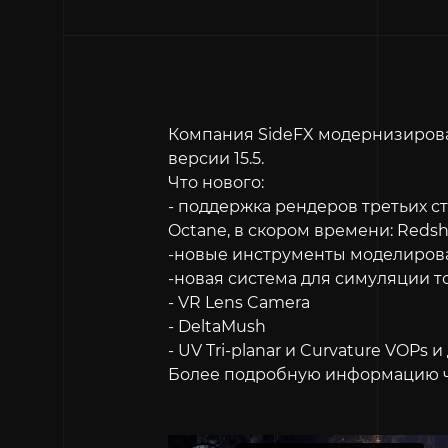
Компания SideFX модернизировал
версии 15.5.
Что нового:
- поддержка рендеров третьих сто
Octane, в скором времени: Redshi
-новые инструменты моделиров
-новая система для симуляции 
- VR Lens Camera
- DeltaMush
- UV Tri-planar и Curvature VOPs и 
Более подробную информацию 