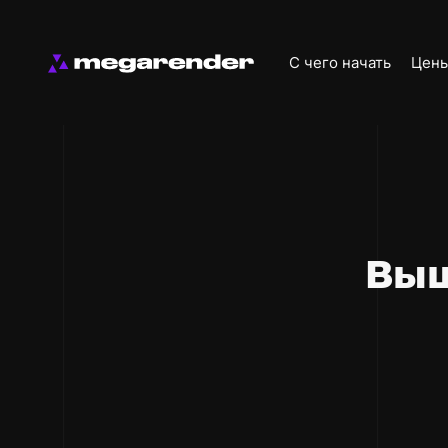
С чего начать
Цен
Выш