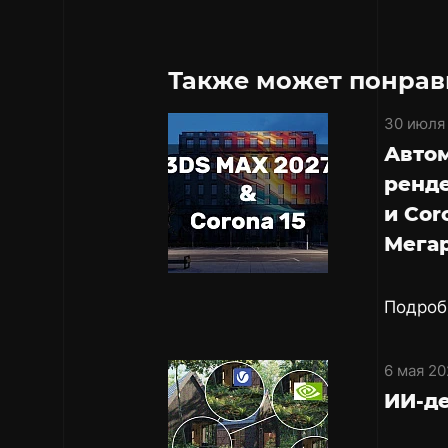
Также может понрав
30 июля
Авто
ренде
и Cor
Мега
Подроб
6 мая 20
ИИ-де