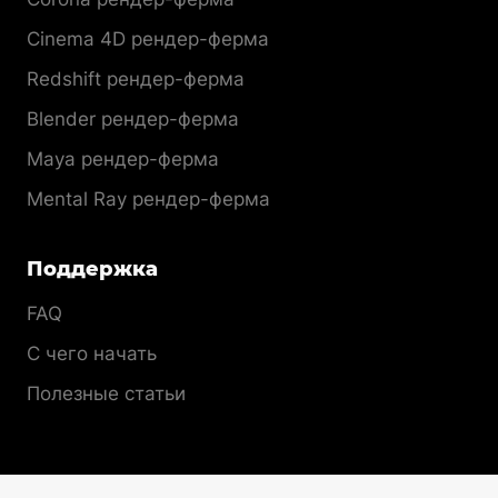
Cinema 4D рендер-ферма
Redshift рендер-ферма
Blender рендер-ферма
Maya рендер-ферма
Mental Ray рендер-ферма
Поддержка
FAQ
С чего начать
Полезные статьи